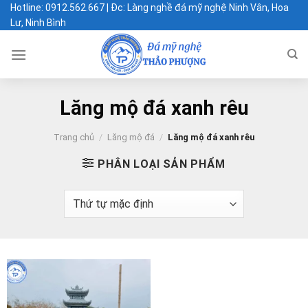
Chuyển
Hotline: 0912.562.667 | Đc: Làng nghề đá mỹ nghệ Ninh Vân, Hoa
Lư, Ninh Bình
đến
nội
dung
Lăng mộ đá xanh rêu
Trang chủ
/
Lăng mộ đá
/
Lăng mộ đá xanh rêu
PHÂN LOẠI SẢN PHẨM