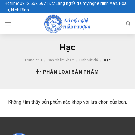
Chuyển
Hotline: 0912.562.667 | Đc: Làng nghề đá mỹ nghệ Ninh Vân, Hoa
Lư, Ninh Bình
đến
nội
dung
Hạc
Trang chủ
/
Sản phẩm khác
/
Linh vật đá
/
Hạc
PHÂN LOẠI SẢN PHẨM
Không tìm thấy sản phẩm nào khớp với lựa chọn của bạn.