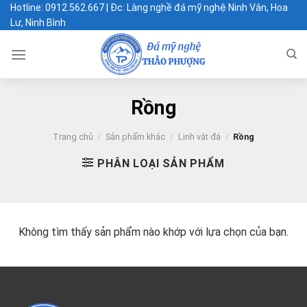
Chuyển
Hotline: 0912.562.667 | Đc: Làng nghề đá mỹ nghệ Ninh Vân, Hoa
Lư, Ninh Bình
đến
nội
dung
Rồng
Trang chủ
/
Sản phẩm khác
/
Linh vật đá
/
Rồng
PHÂN LOẠI SẢN PHẨM
Không tìm thấy sản phẩm nào khớp với lựa chọn của bạn.