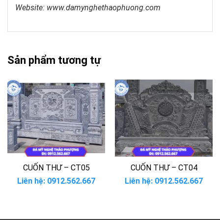
Website: www.damynghethaophuong.com
Sản phẩm tương tự
CUỐN THƯ – CT05
CUỐN THƯ – CT04
Liên hệ: 0912.562.667
Liên hệ: 0912.562.667